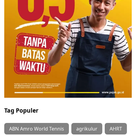
Tag Populer
ABN Amro World Tennis
agrikulur
AHRT