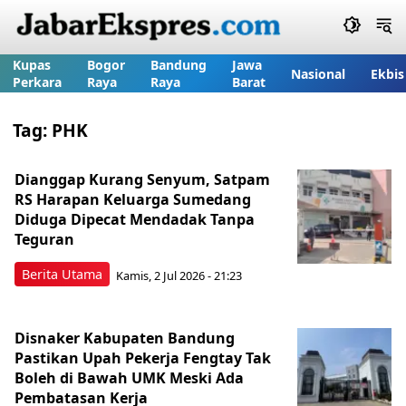
Kupas
Bogor
Bandung
Jawa
Nasional
Ekbis
Perkara
Raya
Raya
Barat
Tag:
PHK
Dianggap Kurang Senyum, Satpam
RS Harapan Keluarga Sumedang
Diduga Dipecat Mendadak Tanpa
Teguran
Berita Utama
Kamis, 2 Jul 2026 - 21:23
Disnaker Kabupaten Bandung
Pastikan Upah Pekerja Fengtay Tak
Boleh di Bawah UMK Meski Ada
Pembatasan Kerja