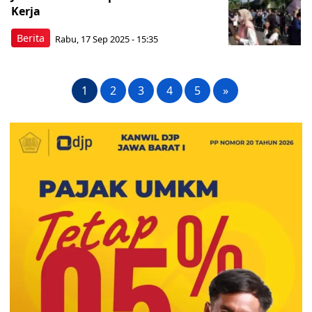
Kerja
Berita
Rabu, 17 Sep 2025 - 15:35
1
2
3
4
5
»