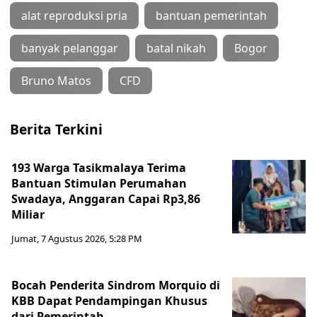
alat reproduksi pria
bantuan pemerintah
banyak pelanggar
batal nikah
Bogor
Bruno Matos
CFD
Berita Terkini
193 Warga Tasikmalaya Terima
Bantuan Stimulan Perumahan
Swadaya, Anggaran Capai Rp3,86
Miliar
Jumat, 7 Agustus 2026, 5:28 PM
Bocah Penderita Sindrom Morquio di
KBB Dapat Pendampingan Khusus
dari Pemerintah