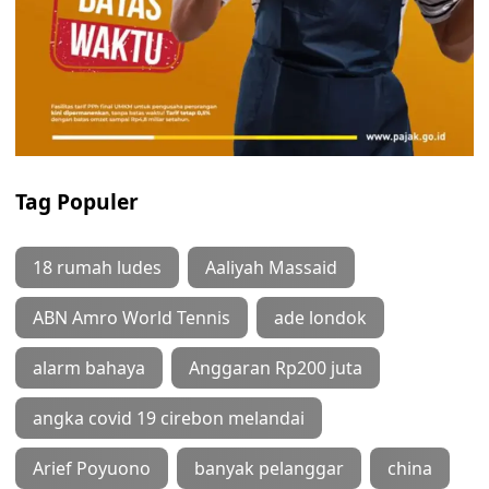
Tag Populer
18 rumah ludes
Aaliyah Massaid
ABN Amro World Tennis
ade londok
alarm bahaya
Anggaran Rp200 juta
angka covid 19 cirebon melandai
Arief Poyuono
banyak pelanggar
china