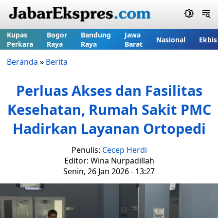
Kupas
Bogor
Bandung
Jawa
Nasional
Ekbis
Perkara
Raya
Raya
Barat
Beranda
»
Berita
Perluas Akses dan Fasilitas
Kesehatan, Rumah Sakit PMC
Hadirkan Layanan Ortopedi
Penulis:
Cecep Herdi
Editor: Wina Nurpadillah
Senin, 26 Jan 2026 - 13:27