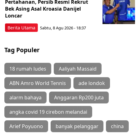
Pertahanan, Persib Resmi Rekrut
Bek Asing Asal Kroasia Danijel
Loncar
Berita Utama
Sabtu, 8 Agu 2026 - 18:37
Tag Populer
18 rumah ludes
Aaliyah Massaid
ABN Amro World Tennis
ade londok
alarm bahaya
Anggaran Rp200 juta
angka covid 19 cirebon melandai
Arief Poyuono
banyak pelanggar
china