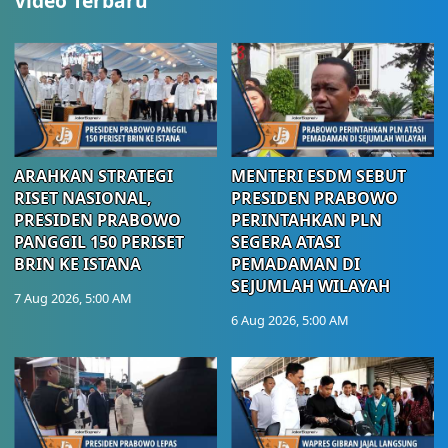
Video Terbaru
ARAHKAN STRATEGI
MENTERI ESDM SEBUT
RISET NASIONAL,
PRESIDEN PRABOWO
PRESIDEN PRABOWO
PERINTAHKAN PLN
PANGGIL 150 PERISET
SEGERA ATASI
BRIN KE ISTANA
PEMADAMAN DI
SEJUMLAH WILAYAH
7 Aug 2026, 5:00 AM
6 Aug 2026, 5:00 AM