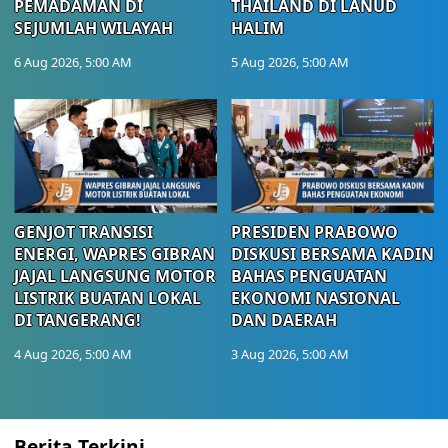
PEMADAMAN DI
THAILAND DI LANUD
SEJUMLAH WILAYAH
HALIM
6 Aug 2026, 5:00 AM
5 Aug 2026, 5:00 AM
GENJOT TRANSISI
PRESIDEN PRABOWO
ENERGI, WAPRES GIBRAN
DISKUSI BERSAMA KADIN
JAJAL LANGSUNG MOTOR
BAHAS PENGUATAN
LISTRIK BUATAN LOKAL
EKONOMI NASIONAL
DI TANGERANG!
DAN DAERAH
4 Aug 2026, 5:00 AM
3 Aug 2026, 5:00 AM
Berita Terkini