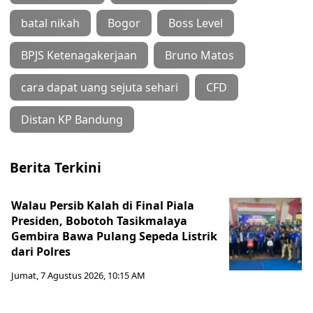
batal nikah
Bogor
Boss Level
BPJS Ketenagakerjaan
Bruno Matos
cara dapat uang sejuta sehari
CFD
Distan KP Bandung
Berita Terkini
Walau Persib Kalah di Final Piala
Presiden, Bobotoh Tasikmalaya
Gembira Bawa Pulang Sepeda Listrik
dari Polres
Jumat, 7 Agustus 2026, 10:15 AM