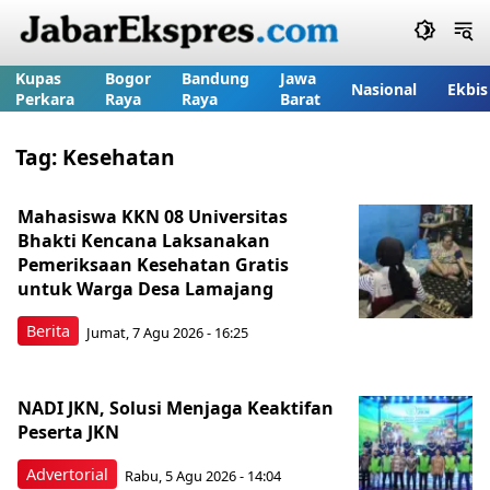
Kupas
Bogor
Bandung
Jawa
Nasional
Ekbis
Perkara
Raya
Raya
Barat
Tag:
Kesehatan
Mahasiswa KKN 08 Universitas
Bhakti Kencana Laksanakan
Pemeriksaan Kesehatan Gratis
untuk Warga Desa Lamajang
Berita
Jumat, 7 Agu 2026 - 16:25
NADI JKN, Solusi Menjaga Keaktifan
Peserta JKN
Advertorial
Rabu, 5 Agu 2026 - 14:04