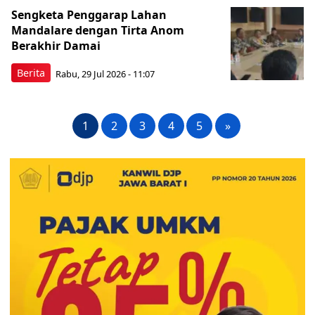
Sengketa Penggarap Lahan
Mandalare dengan Tirta Anom
Berakhir Damai
Berita
Rabu, 29 Jul 2026 - 11:07
1
2
3
4
5
»