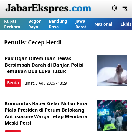
Kupas
Bogor
Bandung
Jawa
Nasional
Ekbis
Perkara
Raya
Raya
Barat
Penulis:
Cecep Herdi
Pak Ogah Ditemukan Tewas
Bersimbah Darah di Banjar, Polisi
Temukan Dua Luka Tusuk
Berita
Jumat, 7 Agu 2026 - 13:29
Komunitas Baper Gelar Nobar Final
Piala Presiden di Perum Balokang,
Antusiasme Warga Tetap Membara
Meski Persi