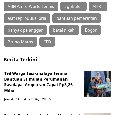
ABN Amro World Tennis
agrikulur
AHRT
alat reproduksi pria
bantuan pemerintah
banyak pelanggar
batal nikah
Bogor
Bruno Matos
CFD
Berita Terkini
193 Warga Tasikmalaya Terima
Bantuan Stimulan Perumahan
Swadaya, Anggaran Capai Rp3,86
Miliar
Jumat, 7 Agustus 2026, 5:28 PM