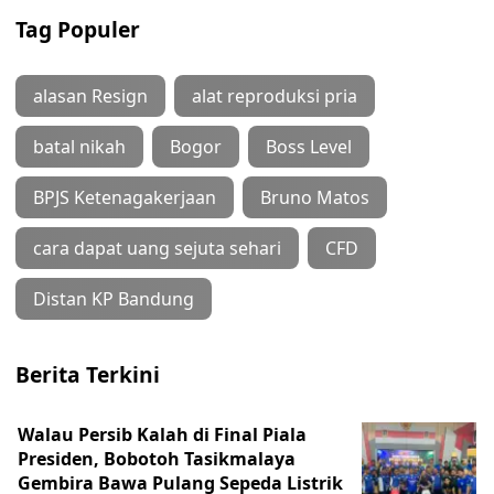
Tag Populer
alasan Resign
alat reproduksi pria
batal nikah
Bogor
Boss Level
BPJS Ketenagakerjaan
Bruno Matos
cara dapat uang sejuta sehari
CFD
Distan KP Bandung
Berita Terkini
Walau Persib Kalah di Final Piala
Presiden, Bobotoh Tasikmalaya
Gembira Bawa Pulang Sepeda Listrik