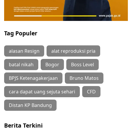
Tag Populer
alasan Resign
alat reproduksi pria
batal nikah
Bogor
Boss Level
BPJS Ketenagakerjaan
Bruno Matos
cara dapat uang sejuta sehari
CFD
Distan KP Bandung
Berita Terkini