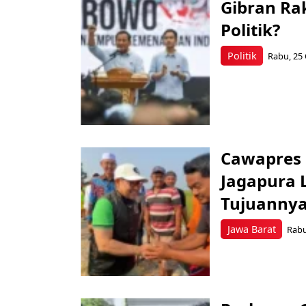
Gibran Ra
Politik?
Politik
Rabu, 25 
Cawapres 
Jagapura L
Tujuanny
Jawa Barat
Rabu