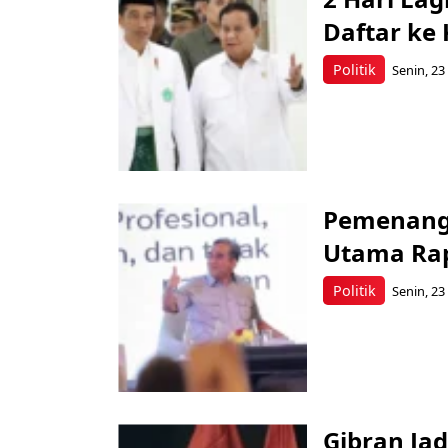
Daftar ke
Politik
Senin, 23
Pemenanga
Utama Rap
Politik
Senin, 23
Gibran Ja