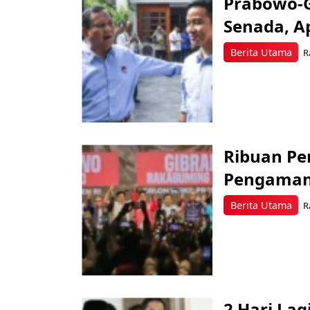
Prabowo-G
Senada, 
Berita Utama
R
Ribuan Pe
Pengaman
Berita Utama
R
2 Hari La