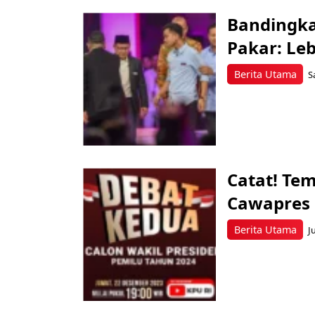
Bandingka
Pakar: Le
Berita Utama
S
Catat! Tem
Cawapres 
Berita Utama
J