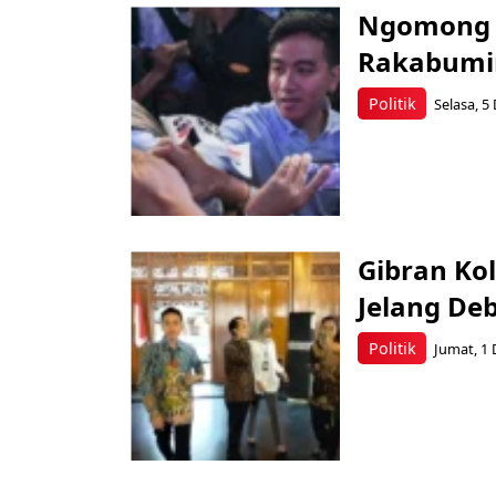
Ngomong A
Rakabumi
Politik
Selasa, 5
Gibran Ko
Jelang De
Politik
Jumat, 1 