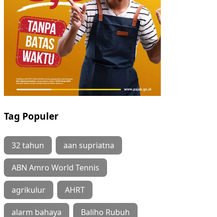
Tag Populer
32 tahun
aan supriatna
ABN Amro World Tennis
agrikulur
AHRT
alarm bahaya
Baliho Rubuh