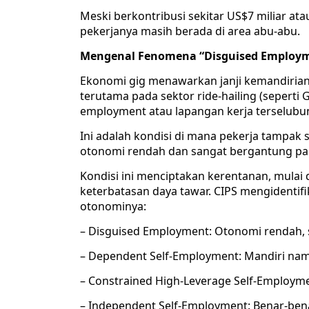
Meski berkontribusi sekitar US$7 miliar at
pekerjanya masih berada di area abu-abu.
Mengenal Fenomena “Disguised Employ
Ekonomi gig menawarkan janji kemandiria
terutama pada sektor ride-hailing (seperti G
employment atau lapangan kerja terselubu
Ini adalah kondisi di mana pekerja tampak 
otonomi rendah dan sangat bergantung pad
Kondisi ini menciptakan kerentanan, mulai
keterbatasan daya tawar. CIPS mengidentifi
otonominya:
– Disguised Employment: Otonomi rendah, 
– Dependent Self-Employment: Mandiri na
– Constrained High-Leverage Self-Employme
– Independent Self-Employment: Benar-ben