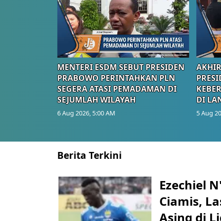
MENTERI ESDM SEBUT PRESIDEN
AKHIR
PRABOWO PERINTAHKAN PLN
PRESI
SEGERA ATASI PEMADAMAN DI
KEBE
SEJUMLAH WILAYAH
DI LA
6 Aug 2026, 5:00 AM
5 Aug 20
Berita Terkini
Ezechiel 
Ciamis, L
Asing di L