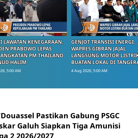
I LAWATAN KENEGARAAN,
GENJOT TRANSISI ENERGI,
DEN PRABOWO LEPAS
WAPRES GIBRAN JAJAL
RANGKATAN PM THAILAND
LANGSUNG MOTOR LISTRI
NUD HALIM
BUATAN LOKAL DI TANGER
26, 5:00 AM
4 Aug 2026, 5:00 AM
N'Douassel Pastikan Gabung PSGC
askar Galuh Siapkan Tiga Amunisi
iga 2 2026/2027