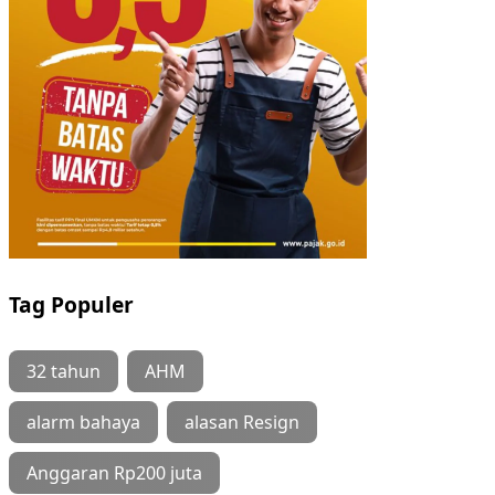
Tag Populer
32 tahun
AHM
alarm bahaya
alasan Resign
Anggaran Rp200 juta