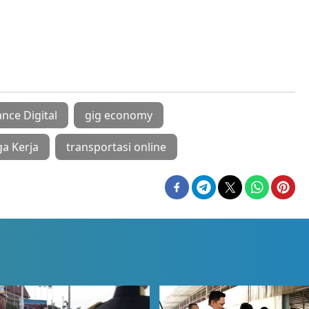
ance Digital
gig economy
ga Kerja
transportasi online