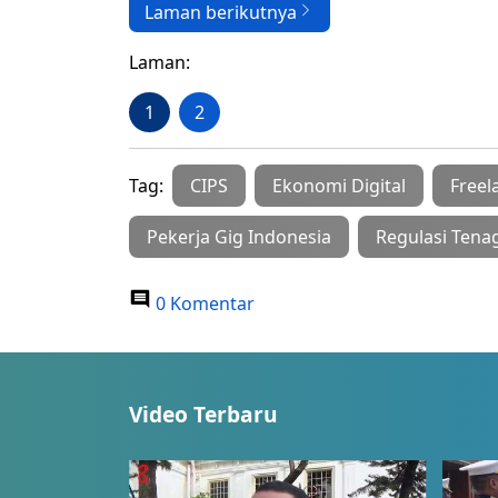
Laman berikutnya
Laman:
1
2
Tag:
CIPS
Ekonomi Digital
Freel
Pekerja Gig Indonesia
Regulasi Tena
0 Komentar
Video Terbaru