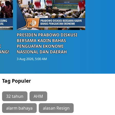
PRESIDEN PRABOWO DISKUSI
BERSAMA KADIN BAHAS
K
PENGUATAN EKONOMI
ANG!
NASIONAL DAN DAERAH
3 Aug 2026, 5:00 AM
Tag Populer
32 tahun
AHM
alarm bahaya
alasan Resign