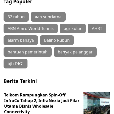
Tag Populer
32 tahun
aan supriatna
ABN Amro World Tennis
agrikulur
AHRT
alarm bahaya
Baliho Rubuh
bantuan pemerintah
banyak pelanggar
bjb DIGI
Berita Terkini
Telkom Rampungkan Spin-Off
InfraCo Tahap 2, InfraNexia Jadi Pilar
Utama Bisnis Wholesale
Connectivity