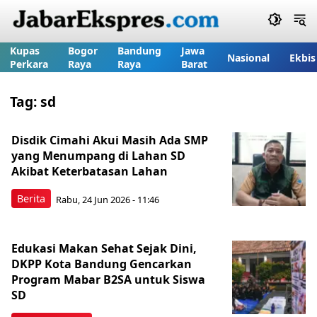
Kupas
Bogor
Bandung
Jawa
Nasional
Ekbis
Perkara
Raya
Raya
Barat
Tag:
sd
Disdik Cimahi Akui Masih Ada SMP
yang Menumpang di Lahan SD
Akibat Keterbatasan Lahan
Berita
Rabu, 24 Jun 2026 - 11:46
Edukasi Makan Sehat Sejak Dini,
DKPP Kota Bandung Gencarkan
Program Mabar B2SA untuk Siswa
SD