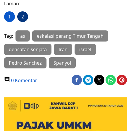
Laman:
1
2
Tag:
as
eskalasi perang Timur Tengah
gencatan senjata
Iran
israel
Pedro Sanchez
Spanyol
0 Komentar