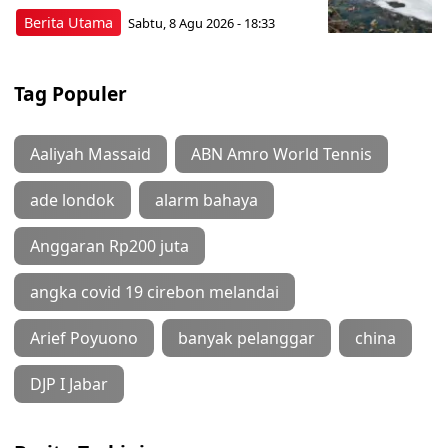
Berita Utama
Sabtu, 8 Agu 2026 - 18:33
Tag Populer
Aaliyah Massaid
ABN Amro World Tennis
ade londok
alarm bahaya
Anggaran Rp200 juta
angka covid 19 cirebon melandai
Arief Poyuono
banyak pelanggar
china
DJP I Jabar