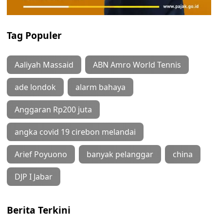
Tag Populer
Aaliyah Massaid
ABN Amro World Tennis
ade londok
alarm bahaya
Anggaran Rp200 juta
angka covid 19 cirebon melandai
Arief Poyuono
banyak pelanggar
china
DJP I Jabar
Berita Terkini