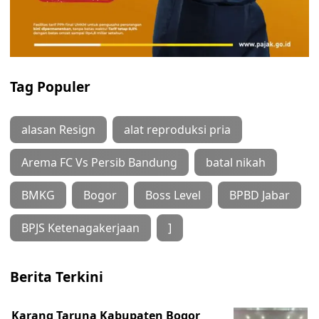
Tag Populer
alasan Resign
alat reproduksi pria
Arema FC Vs Persib Bandung
batal nikah
BMKG
Bogor
Boss Level
BPBD Jabar
BPJS Ketenagakerjaan
]
Berita Terkini
Karang Taruna Kabupaten Bogor