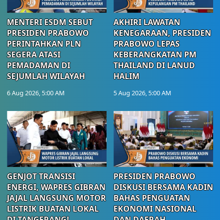
MENTERI ESDM SEBUT
AKHIRI LAWATAN
PRESIDEN PRABOWO
KENEGARAAN, PRESIDEN
PERINTAHKAN PLN
PRABOWO LEPAS
SEGERA ATASI
KEBERANGKATAN PM
PEMADAMAN DI
THAILAND DI LANUD
SEJUMLAH WILAYAH
HALIM
6 Aug 2026, 5:00 AM
5 Aug 2026, 5:00 AM
GENJOT TRANSISI
PRESIDEN PRABOWO
ENERGI, WAPRES GIBRAN
DISKUSI BERSAMA KADIN
JAJAL LANGSUNG MOTOR
BAHAS PENGUATAN
LISTRIK BUATAN LOKAL
EKONOMI NASIONAL
DI TANGERANG!
DAN DAERAH