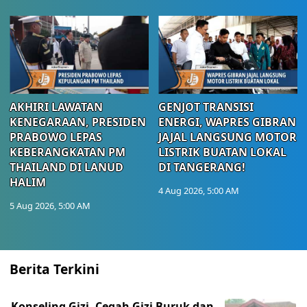
AKHIRI LAWATAN
GENJOT TRANSISI
KENEGARAAN, PRESIDEN
ENERGI, WAPRES GIBRAN
PRABOWO LEPAS
JAJAL LANGSUNG MOTOR
KEBERANGKATAN PM
LISTRIK BUATAN LOKAL
THAILAND DI LANUD
DI TANGERANG!
HALIM
4 Aug 2026, 5:00 AM
5 Aug 2026, 5:00 AM
Berita Terkini
Konseling Gizi, Cegah Gizi Buruk dan