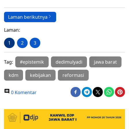
Laman berikutnya
Laman:
1
2
3
Tag:
#epistemik
dedimulyadi
jawa barat
kdm
kebijakan
reformasi
0 Komentar