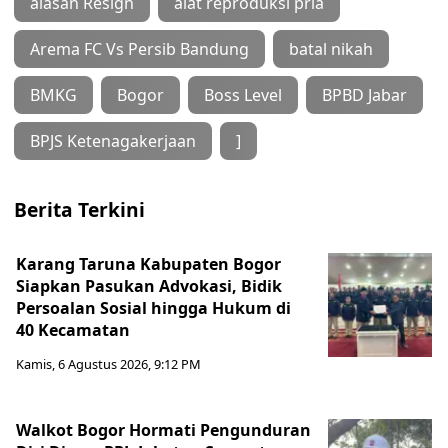
alasan Resign
alat reproduksi pria
Arema FC Vs Persib Bandung
batal nikah
BMKG
Bogor
Boss Level
BPBD Jabar
BPJS Ketenagakerjaan
]
Berita Terkini
Karang Taruna Kabupaten Bogor
Siapkan Pasukan Advokasi, Bidik
Persoalan Sosial hingga Hukum di
40 Kecamatan
Kamis, 6 Agustus 2026, 9:12 PM
Walkot Bogor Hormati Pengunduran