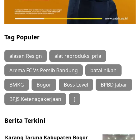
Tag Populer
alasan Resign
alat reproduksi pria
Arema FC Vs Persib Bandung
batal nikah
BMKG
Bogor
Boss Level
BPBD Jabar
BPJS Ketenagakerjaan
]
Berita Terkini
Karang Taruna Kabupaten Bogor