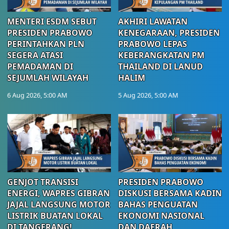
MENTERI ESDM SEBUT
AKHIRI LAWATAN
PRESIDEN PRABOWO
KENEGARAAN, PRESIDEN
PERINTAHKAN PLN
PRABOWO LEPAS
SEGERA ATASI
KEBERANGKATAN PM
PEMADAMAN DI
THAILAND DI LANUD
SEJUMLAH WILAYAH
HALIM
6 Aug 2026, 5:00 AM
5 Aug 2026, 5:00 AM
GENJOT TRANSISI
PRESIDEN PRABOWO
ENERGI, WAPRES GIBRAN
DISKUSI BERSAMA KADIN
JAJAL LANGSUNG MOTOR
BAHAS PENGUATAN
LISTRIK BUATAN LOKAL
EKONOMI NASIONAL
DI TANGERANG!
DAN DAERAH