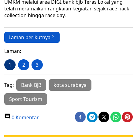
UMKM melalui area DIGI bank bjb Teras Lokal yang
telah meramaikan rangkaian kegiatan sejak race pack
collection hingga race day.
Laman berikutnya
Laman:
1
2
3
Tag:
Bank BJB
kota surabaya
Sport Tourism
0 Komentar