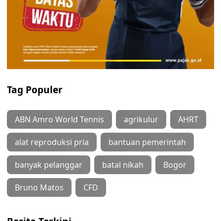
Tag Populer
ABN Amro World Tennis
agrikulur
AHRT
alat reproduksi pria
bantuan pemerintah
banyak pelanggar
batal nikah
Bogor
Bruno Matos
CFD