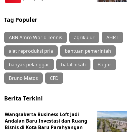
Tag Populer
ABN Amro World Tennis
agrikulur
AHRT
alat reproduksi pria
bantuan pemerintah
banyak pelanggar
batal nikah
Bogor
Bruno Matos
CFD
Berita Terkini
Wangsakerta Business Loft Jadi
Andalan Baru Investasi dan Ruang
Bisnis di Kota Baru Parahyangan