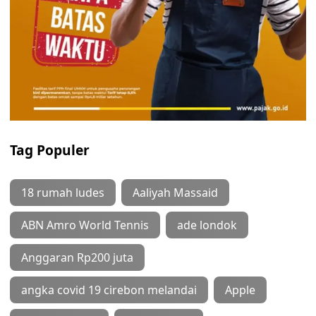
Tag Populer
18 rumah ludes
Aaliyah Massaid
ABN Amro World Tennis
ade londok
Anggaran Rp200 juta
angka covid 19 cirebon melandai
Apple