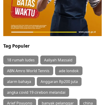
Tag Populer
18 rumah ludes
Aaliyah Massaid
ABN Amro World Tennis
ade londok
alarm bahaya
Anggaran Rp200 juta
angka covid 19 cirebon melandai
Arief Poyuono
banyak pelanggar
china