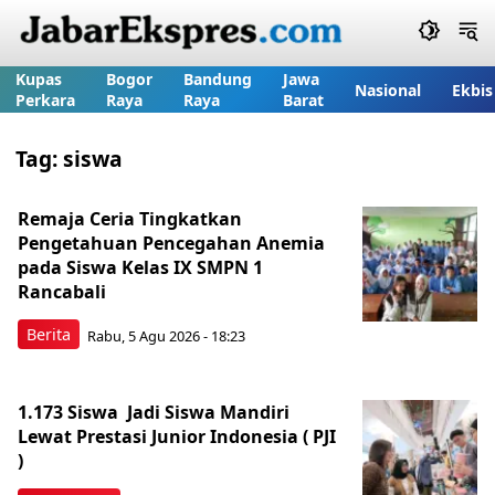
Kupas
Bogor
Bandung
Jawa
Nasional
Ekbis
Perkara
Raya
Raya
Barat
Tag:
siswa
Remaja Ceria Tingkatkan
Pengetahuan Pencegahan Anemia
pada Siswa Kelas IX SMPN 1
Rancabali
Berita
Rabu, 5 Agu 2026 - 18:23
1.173 Siswa Jadi Siswa Mandiri
Lewat Prestasi Junior Indonesia ( PJI
)