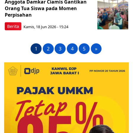
Anggota Damkar Ciamis Gantikan
Orang Tua Siswa pada Momen
Perpisahan
Berita
Kamis, 18 Jun 2026 - 15:24
1
2
3
4
5
»