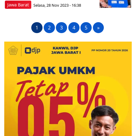
Jawa Barat
Selasa, 28 Nov 2023 - 16:38
1
2
3
4
5
»