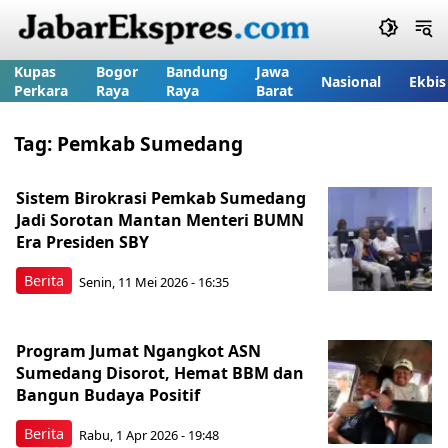
Kupas
Bogor
Bandung
Jawa
Nasional
Ekbis
Perkara
Raya
Raya
Barat
Tag:
Pemkab Sumedang
Sistem Birokrasi Pemkab Sumedang
Jadi Sorotan Mantan Menteri BUMN
Era Presiden SBY
Berita
Senin, 11 Mei 2026 - 16:35
Program Jumat Ngangkot ASN
Sumedang Disorot, Hemat BBM dan
Bangun Budaya Positif
Berita
Rabu, 1 Apr 2026 - 19:48