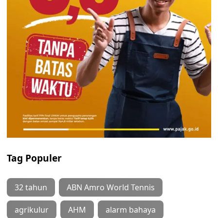
Tag Populer
32 tahun
ABN Amro World Tennis
agrikulur
AHM
alarm bahaya