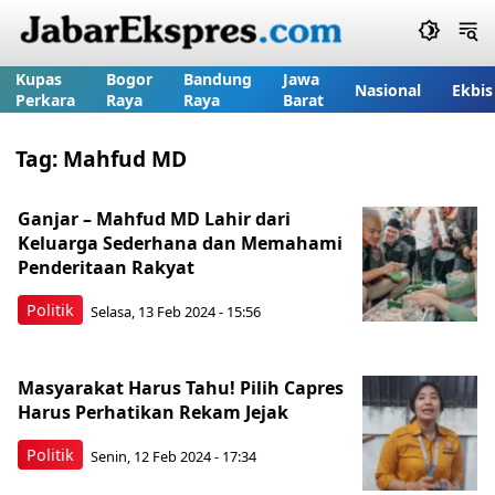
Kupas
Bogor
Bandung
Jawa
Nasional
Ekbis
Perkara
Raya
Raya
Barat
Tag:
Mahfud MD
Ganjar – Mahfud MD Lahir dari
Keluarga Sederhana dan Memahami
Penderitaan Rakyat
Politik
Selasa, 13 Feb 2024 - 15:56
Masyarakat Harus Tahu! Pilih Capres
Harus Perhatikan Rekam Jejak
Politik
Senin, 12 Feb 2024 - 17:34