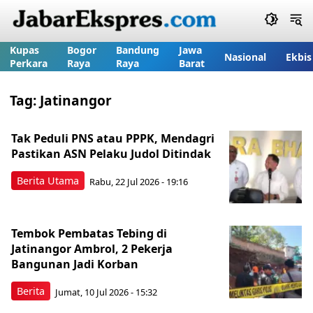
Kupas
Bogor
Bandung
Jawa
Nasional
Ekbis
Perkara
Raya
Raya
Barat
Tag:
Jatinangor
Tak Peduli PNS atau PPPK, Mendagri
Pastikan ASN Pelaku Judol Ditindak
Berita Utama
Rabu, 22 Jul 2026 - 19:16
Tembok Pembatas Tebing di
Jatinangor Ambrol, 2 Pekerja
Bangunan Jadi Korban
Berita
Jumat, 10 Jul 2026 - 15:32