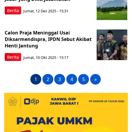
Berita
Jumat, 12 Des 2025 - 15:31
Calon Praja Meninggal Usai
Diksarmendispra, IPDN Sebut Akibat
Henti Jantung
Berita
Jumat, 10 Okt 2025 - 15:17
1
2
3
4
5
»