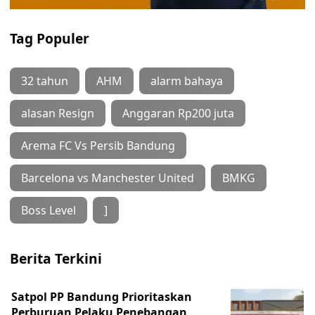
Tag Populer
32 tahun
AHM
alarm bahaya
alasan Resign
Anggaran Rp200 juta
Arema FC Vs Persib Bandung
Barcelona vs Manchester United
BMKG
Boss Level
]
Berita Terkini
Satpol PP Bandung Prioritaskan
Perburuan Pelaku Penebangan