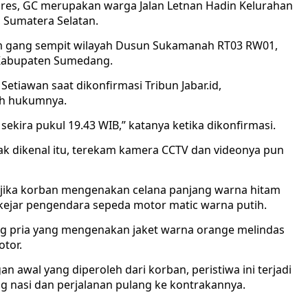
pres, GC merupakan warga Jalan Letnan Hadin Kelurahan
, Sumatera Selatan.
alam gang sempit wilayah Dusun Sukamanah RT03 RW01,
 Kabupaten Sumedang.
Setiawan saat dikonfirmasi Tribun Jabar.id,
yah hukumnya.
 sekira pukul 19.43 WIB,” katanya ketika dikonfirmasi.
 tak dikenal itu, terekam kamera CCTV dan videonya pun
at jika korban mengenakan celana panjang warna hitam
kejar pengendara sepeda motor matic warna putih.
ang pria yang mengenakan jaket warna orange melindas
tor.
awal yang diperoleh dari korban, peristiwa ini terjadi
g nasi dan perjalanan pulang ke kontrakannya.