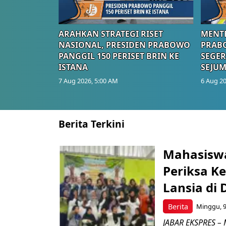
ARAHKAN STRATEGI RISET
MENTE
NASIONAL, PRESIDEN PRABOWO
PRAB
PANGGIL 150 PERISET BRIN KE
SEGER
ISTANA
SEJUM
7 Aug 2026, 5:00 AM
6 Aug 20
Berita Terkini
Mahasiswa
Periksa K
Lansia di
Berita
Minggu, 9
JABAR EKSPRES – M