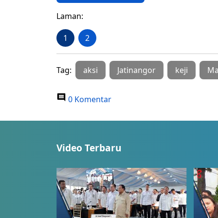
Laman:
1
2
Tag:
aksi
Jatinangor
keji
Ma
0 Komentar
Video Terbaru