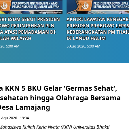
RI ESDM SEBUT PRESIDEN
AKHIRI LAWATAN KENEGAR
OWO PERINTAHKAN PLN
PRESIDEN PRABOWO LEPA
A ATASI PEMADAMAN DI
KEBERANGKATAN PM THAI
LAH WILAYAH
DI LANUD HALIM
26, 5:00 AM
5 Aug 2026, 5:00 AM
 KKN 5 BKU Gelar 'Germas Sehat',
esehatan hingga Olahraga Bersama
 Desa Lamajang
 Agu 2026 - 19:34
ahasiswa Kuliah Kerja Nyata (KKN) Universitas Bhakti