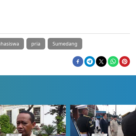
hasiswa
pria
Sumedang