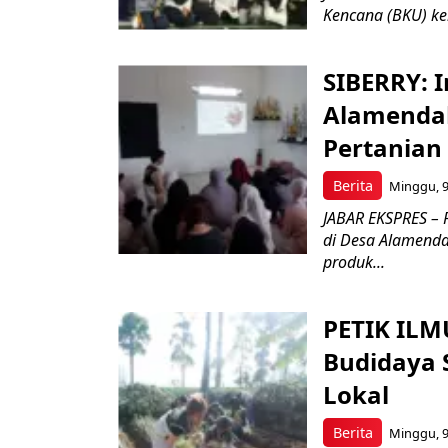
Kencana (BKU) ke
SIBERRY: I
Alamendah
Pertanian
Berita
Minggu, 9
JABAR EKSPRES – P
di Desa Alamend
produk...
PETIK ILM
Budidaya 
Lokal
Berita
Minggu, 9