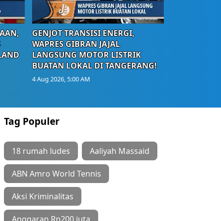
AAN,
GENJOT TRANSISI ENERGI,
S
WAPRES GIBRAN JAJAL
LAND
LANGSUNG MOTOR LISTRIK
BUATAN LOKAL DI TANGERANG!
4 Aug 2026, 5:00 AM
Tag Populer
18 rumah ludes
Aaliyah Massaid
ABN Amro World Tennis
Aksi Kriminalitas
Anggaran Rp200 juta