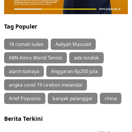
Tag Populer
18 rumah ludes
Aaliyah Massaid
ABN Amro World Tennis
ade londok
alarm bahaya
Anggaran Rp200 juta
angka covid 19 cirebon melandai
Arief Poyuono
banyak pelanggar
china
Berita Terkini