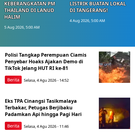
KEBERANGKATAN PM
LISTRIK BUATAN LOKAL
THAILAND DI LANUD
DI TANGERANG!
HALIM
4 Aug 2026, 5:00 AM
5 Aug 2026, 5:00 AM
Berita Terkini Lainnya
Polisi Tangkap Perempuan Ciamis
Penyebar Hoaks Ajakan Demo di
TikTok Jelang HUT RI ke-81
Berita
Selasa, 4 Agu 2026 - 14:52
Eks TPA Cinangsi Tasikmalaya
Terbakar, Petugas Berjibaku
Padamkan Api hingga Pagi Hari
Berita
Selasa, 4 Agu 2026 - 11:46