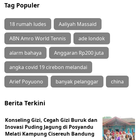
Tag Populer
18 rumah ludes
Aaliyah Massaid
ABN Amro World Tennis
ade londok
alarm bahaya
Anggaran Rp200 juta
angka covid 19 cirebon melandai
Arief Poyuono
banyak pelanggar
china
Berita Terkini
Konseling Gizi, Cegah Gizi Buruk dan
Inovasi Puding Jagung di Posyandu
Melati Kampung Cisereuh Bandung