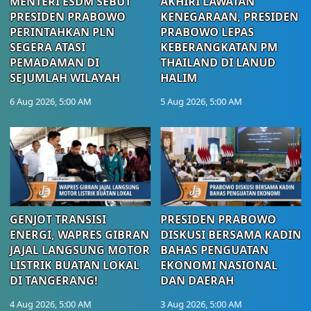
MENTERI ESDM SEBUT
AKHIRI LAWATAN
PRESIDEN PRABOWO
KENEGARAAN, PRESIDEN
PERINTAHKAN PLN
PRABOWO LEPAS
SEGERA ATASI
KEBERANGKATAN PM
PEMADAMAN DI
THAILAND DI LANUD
SEJUMLAH WILAYAH
HALIM
6 Aug 2026, 5:00 AM
5 Aug 2026, 5:00 AM
GENJOT TRANSISI
PRESIDEN PRABOWO
ENERGI, WAPRES GIBRAN
DISKUSI BERSAMA KADIN
JAJAL LANGSUNG MOTOR
BAHAS PENGUATAN
LISTRIK BUATAN LOKAL
EKONOMI NASIONAL
DI TANGERANG!
DAN DAERAH
4 Aug 2026, 5:00 AM
3 Aug 2026, 5:00 AM