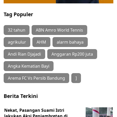
Tag Populer
32 tahun
ABN Amro World Tennis
agrikulur
AHM
alarm bahaya
Andi Rian Djajadi
Anggaran Rp200 juta
Angka Kematian Bayi
Arema FC Vs Persib Bandung
]
Berita Terkini
Nekat, Pasangan Suami Istri
lakukan Aksi Penjambretan di