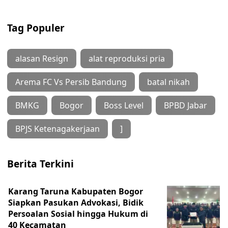
Tag Populer
alasan Resign
alat reproduksi pria
Arema FC Vs Persib Bandung
batal nikah
BMKG
Bogor
Boss Level
BPBD Jabar
BPJS Ketenagakerjaan
]
Berita Terkini
Karang Taruna Kabupaten Bogor
Siapkan Pasukan Advokasi, Bidik
Persoalan Sosial hingga Hukum di
40 Kecamatan