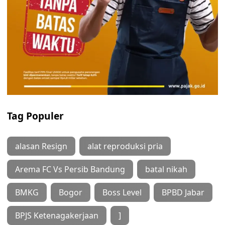
Tag Populer
alasan Resign
alat reproduksi pria
Arema FC Vs Persib Bandung
batal nikah
BMKG
Bogor
Boss Level
BPBD Jabar
BPJS Ketenagakerjaan
]