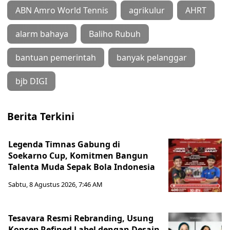
ABN Amro World Tennis
agrikulur
AHRT
alarm bahaya
Baliho Rubuh
bantuan pemerintah
banyak pelanggar
bjb DIGI
Berita Terkini
Legenda Timnas Gabung di
Soekarno Cup, Komitmen Bangun
Talenta Muda Sepak Bola Indonesia
Sabtu, 8 Agustus 2026, 7:46 AM
Tesavara Resmi Rebranding, Usung
Konsep Refined Label dengan Desain