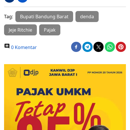
Tag:
Bupati Bandung Barat
denda
Jeje Ritchie
Pajak
0 Komentar