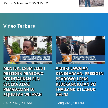
Kamis, 6 Agustus 2026, 3:35 PM
Video Terbaru
MENTERI ESDM SEBUT
AKHIRI LAWATAN
PRESIDEN PRABOWO
KENEGARAAN, PRESIDEN
PERINTAHKAN PLN
PRABOWO LEPAS
SEGERA ATASI
KEBERANGKATAN PM
PEMADAMAN DI
THAILAND DI LANUD
SEJUMLAH WILAYAH
HALIM
6 Aug 2026, 5:00 AM
5 Aug 2026, 5:00 AM