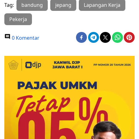
Tag:
bandung
jepang
Lapangan Kerja
Pekerja
0 Komentar