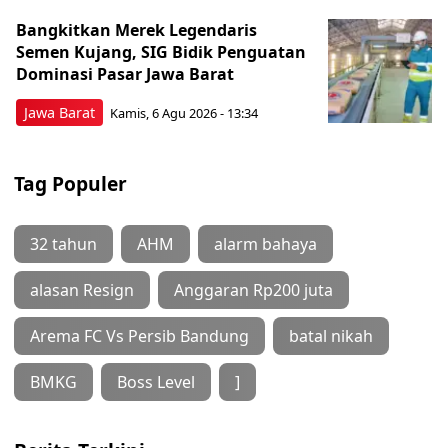
Bangkitkan Merek Legendaris
Semen Kujang, SIG Bidik Penguatan
Dominasi Pasar Jawa Barat
Jawa Barat
Kamis, 6 Agu 2026 - 13:34
Tag Populer
32 tahun
AHM
alarm bahaya
alasan Resign
Anggaran Rp200 juta
Arema FC Vs Persib Bandung
batal nikah
BMKG
Boss Level
]