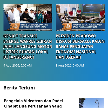
GENJOT TRANSISI
PRESIDEN PRABOWO
ENERGI, WAPRES GIBRAN
DISKUSI BERSAMA KADIN
JAJAL LANGSUNG MOTOR
BAHAS PENGUATAN
LISTRIK BUATAN LOKAL
EKONOMI NASIONAL
DI TANGERANG!
DAN DAERAH
4 Aug 2026, 5:00 AM
3 Aug 2026, 5:00 AM
Berita Terkini
Pengelola Videotron dan Padel
Cihapit Dua Perusahaan yang