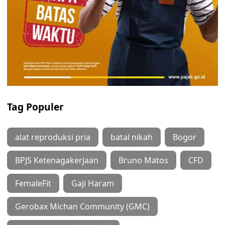
Tag Populer
alat reproduksi pria
batal nikah
Bogor
BPJS Ketenagakerjaan
Bruno Matos
CFD
FemaleFit
Gaji Haram
Gerobax Michan Community (GMC)