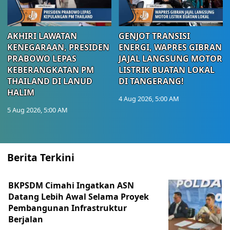
AKHIRI LAWATAN
GENJOT TRANSISI
KENEGARAAN, PRESIDEN
ENERGI, WAPRES GIBRAN
PRABOWO LEPAS
JAJAL LANGSUNG MOTOR
KEBERANGKATAN PM
LISTRIK BUATAN LOKAL
THAILAND DI LANUD
DI TANGERANG!
HALIM
4 Aug 2026, 5:00 AM
5 Aug 2026, 5:00 AM
Berita Terkini
BKPSDM Cimahi Ingatkan ASN
Datang Lebih Awal Selama Proyek
Pembangunan Infrastruktur
Berjalan