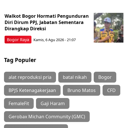
Walkot Bogor Hormati Pengunduran
Diri Dirum PPJ, Jabatan Sementara
Dirangkap Direksi
Bogor Raya
Kamis, 6 Agu 2026 - 21:07
Tag Populer
alat reproduksi pria
batal nikah
Bogor
BPJS Ketenagakerjaan
Bruno Matos
CFD
FemaleFit
Gaji Haram
Gerobax Michan Community (GMC)