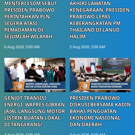
MENTERI ESDM SEBUT
AKHIRI LAWATAN
PRESIDEN PRABOWO
KENEGARAAN, PRESIDEN
PERINTAHKAN PLN
PRABOWO LEPAS
SEGERA ATASI
KEBERANGKATAN PM
PEMADAMAN DI
THAILAND DI LANUD
SEJUMLAH WILAYAH
HALIM
6 Aug 2026, 5:00 AM
5 Aug 2026, 5:00 AM
GENJOT TRANSISI
PRESIDEN PRABOWO
ENERGI, WAPRES GIBRAN
DISKUSI BERSAMA KADIN
JAJAL LANGSUNG MOTOR
BAHAS PENGUATAN
LISTRIK BUATAN LOKAL
EKONOMI NASIONAL
DI TANGERANG!
DAN DAERAH
4 Aug 2026, 5:00 AM
3 Aug 2026, 5:00 AM