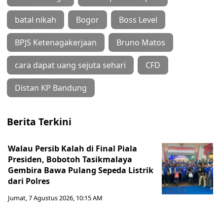
batal nikah
Bogor
Boss Level
BPJS Ketenagakerjaan
Bruno Matos
cara dapat uang sejuta sehari
CFD
Distan KP Bandung
Berita Terkini
Walau Persib Kalah di Final Piala
Presiden, Bobotoh Tasikmalaya
Gembira Bawa Pulang Sepeda Listrik
dari Polres
Jumat, 7 Agustus 2026, 10:15 AM