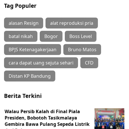
Tag Populer
alasan Resign
alat reproduksi pria
batal nikah
Bogor
Boss Level
BPJS Ketenagakerjaan
Bruno Matos
cara dapat uang sejuta sehari
CFD
Distan KP Bandung
Berita Terkini
Walau Persib Kalah di Final Piala
Presiden, Bobotoh Tasikmalaya
Gembira Bawa Pulang Sepeda Listrik