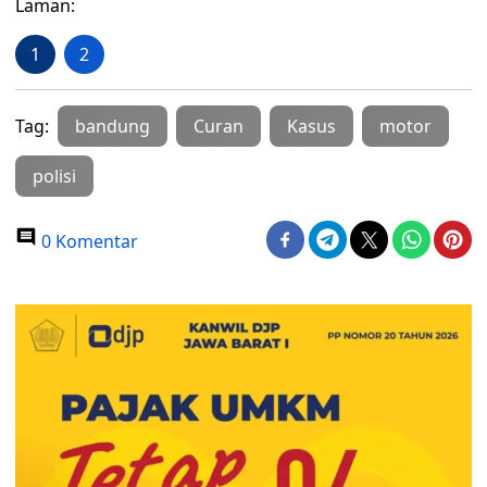
Laman:
1
2
Tag:
bandung
Curan
Kasus
motor
polisi
0 Komentar