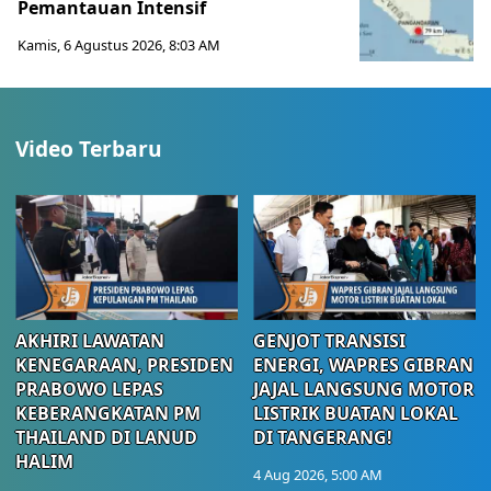
Pemantauan Intensif
Kamis, 6 Agustus 2026, 8:03 AM
Video Terbaru
AKHIRI LAWATAN
GENJOT TRANSISI
KENEGARAAN, PRESIDEN
ENERGI, WAPRES GIBRAN
PRABOWO LEPAS
JAJAL LANGSUNG MOTOR
KEBERANGKATAN PM
LISTRIK BUATAN LOKAL
THAILAND DI LANUD
DI TANGERANG!
HALIM
4 Aug 2026, 5:00 AM