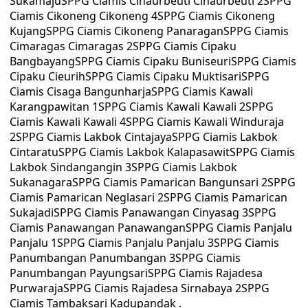
SukamajuSPPG Ciamis Cihaurbeuti Cihaurbeuti 2SPPG
Ciamis Cikoneng Cikoneng 4SPPG Ciamis Cikoneng
KujangSPPG Ciamis Cikoneng PanaraganSPPG Ciamis
Cimaragas Cimaragas 2SPPG Ciamis Cipaku
BangbayangSPPG Ciamis Cipaku BuniseuriSPPG Ciamis
Cipaku CieurihSPPG Ciamis Cipaku MuktisariSPPG
Ciamis Cisaga BangunharjaSPPG Ciamis Kawali
Karangpawitan 1SPPG Ciamis Kawali Kawali 2SPPG
Ciamis Kawali Kawali 4SPPG Ciamis Kawali Winduraja
2SPPG Ciamis Lakbok CintajayaSPPG Ciamis Lakbok
CintaratuSPPG Ciamis Lakbok KalapasawitSPPG Ciamis
Lakbok Sindangangin 3SPPG Ciamis Lakbok
SukanagaraSPPG Ciamis Pamarican Bangunsari 2SPPG
Ciamis Pamarican Neglasari 2SPPG Ciamis Pamarican
SukajadiSPPG Ciamis Panawangan Cinyasag 3SPPG
Ciamis Panawangan PanawanganSPPG Ciamis Panjalu
Panjalu 1SPPG Ciamis Panjalu Panjalu 3SPPG Ciamis
Panumbangan Panumbangan 3SPPG Ciamis
Panumbangan PayungsariSPPG Ciamis Rajadesa
PurwarajaSPPG Ciamis Rajadesa Sirnabaya 2SPPG
Ciamis Tambaksari Kadupandak .