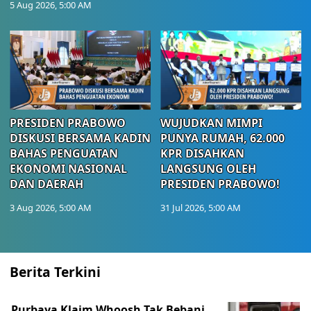
5 Aug 2026, 5:00 AM
PRESIDEN PRABOWO
WUJUDKAN MIMPI
DISKUSI BERSAMA KADIN
PUNYA RUMAH, 62.000
BAHAS PENGUATAN
KPR DISAHKAN
EKONOMI NASIONAL
LANGSUNG OLEH
DAN DAERAH
PRESIDEN PRABOWO!
3 Aug 2026, 5:00 AM
31 Jul 2026, 5:00 AM
Berita Terkini
Purbaya Klaim Whoosh Tak Bebani