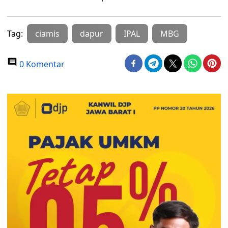
Tag:
ciamis
dapur
IPAL
MBG
0 Komentar