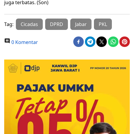
juga terbatas. (Son)
Tag:
Cicadas
DPRD
Jabar
PKL
0 Komentar