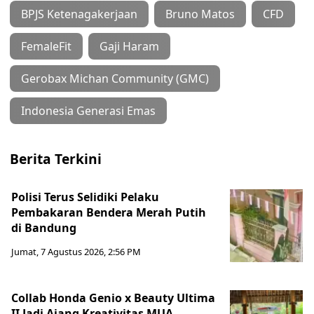
BPJS Ketenagakerjaan
Bruno Matos
CFD
FemaleFit
Gaji Haram
Gerobax Michan Community (GMC)
Indonesia Generasi Emas
Berita Terkini
Polisi Terus Selidiki Pelaku
Pembakaran Bendera Merah Putih
di Bandung
Jumat, 7 Agustus 2026, 2:56 PM
Collab Honda Genio x Beauty Ultima
II Jadi Ajang Kreativitas MUA