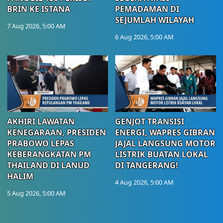
BRIN KE ISTANA
PEMADAMAN DI
SEJUMLAH WILAYAH
7 Aug 2026, 5:00 AM
6 Aug 2026, 5:00 AM
AKHIRI LAWATAN
GENJOT TRANSISI
KENEGARAAN, PRESIDEN
ENERGI, WAPRES GIBRAN
PRABOWO LEPAS
JAJAL LANGSUNG MOTOR
KEBERANGKATAN PM
LISTRIK BUATAN LOKAL
THAILAND DI LANUD
DI TANGERANG!
HALIM
4 Aug 2026, 5:00 AM
5 Aug 2026, 5:00 AM