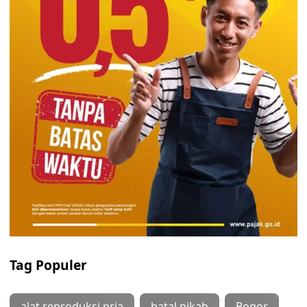
Tag Populer
alat reproduksi pria
batal nikah
Bogor