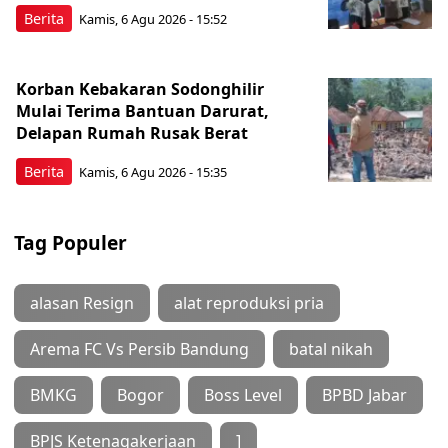
Berita
Kamis, 6 Agu 2026 - 15:52
Korban Kebakaran Sodonghilir
Mulai Terima Bantuan Darurat,
Delapan Rumah Rusak Berat
Berita
Kamis, 6 Agu 2026 - 15:35
Tag Populer
alasan Resign
alat reproduksi pria
Arema FC Vs Persib Bandung
batal nikah
BMKG
Bogor
Boss Level
BPBD Jabar
BPJS Ketenagakerjaan
]