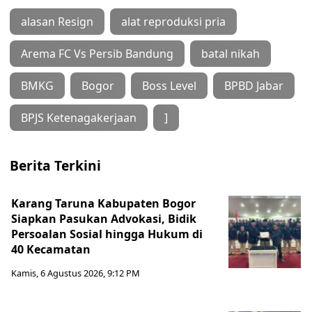
alasan Resign
alat reproduksi pria
Arema FC Vs Persib Bandung
batal nikah
BMKG
Bogor
Boss Level
BPBD Jabar
BPJS Ketenagakerjaan
]
Berita Terkini
Karang Taruna Kabupaten Bogor
Siapkan Pasukan Advokasi, Bidik
Persoalan Sosial hingga Hukum di
40 Kecamatan
Kamis, 6 Agustus 2026, 9:12 PM