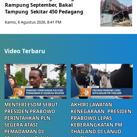
Rampung September, Bakal
Tampung Sekitar 450 Pedagang
Kamis, 6 Agustus 2026, 8:41 PM
Video Terbaru
MENTERI ESDM SEBUT
AKHIRI LAWATAN
PRESIDEN PRABOWO
KENEGARAAN, PRESIDEN
PERINTAHKAN PLN
PRABOWO LEPAS
SEGERA ATASI
KEBERANGKATAN PM
PEMADAMAN DI
THAILAND DI LANUD