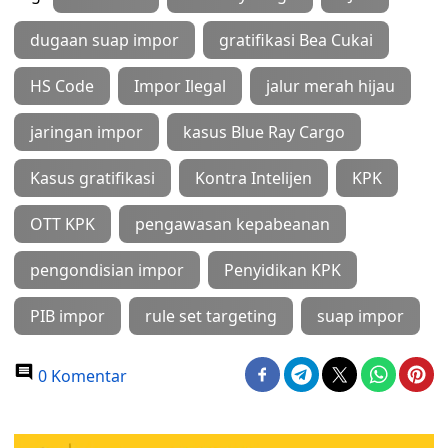
dugaan suap impor
gratifikasi Bea Cukai
HS Code
Impor Ilegal
jalur merah hijau
jaringan impor
kasus Blue Ray Cargo
Kasus gratifikasi
Kontra Intelijen
KPK
OTT KPK
pengawasan kepabeanan
pengondisian impor
Penyidikan KPK
PIB impor
rule set targeting
suap impor
0 Komentar