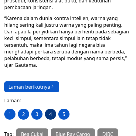
prosedur, konsistensi alat bukti, dan keutuhan
pembacaan jaringan.
“Karena dalam dunia kontra intelijen, warna yang
hilang sering kali justru warna yang paling penting.
Dan apabila penyidikan hanya berhenti pada sebagian
kecil simpul, sementara simpul lain tetap tidak
tersentuh, maka lima tahun lagi negara bisa
menghadapi perkara serupa dengan nama berbeda,
pelabuhan berbeda, tetapi modus yang sama persis,”
ujar Gautama.
Laman berikutnya
Laman:
1
2
3
4
5
Tag:
Bea Cukai
Blue Ray Cargo
DJBC