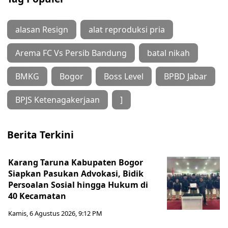
alasan Resign
alat reproduksi pria
Arema FC Vs Persib Bandung
batal nikah
BMKG
Bogor
Boss Level
BPBD Jabar
BPJS Ketenagakerjaan
]
Berita Terkini
Karang Taruna Kabupaten Bogor
Siapkan Pasukan Advokasi, Bidik
Persoalan Sosial hingga Hukum di
40 Kecamatan
Kamis, 6 Agustus 2026, 9:12 PM