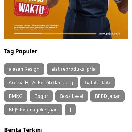
Tag Populer
alasan Resign
alat reproduksi pria
Arema FC Vs Persib Bandung
batal nikah
BMKG
Bogor
Boss Level
BPBD Jabar
BPJS Ketenagakerjaan
]
Berita Terkini