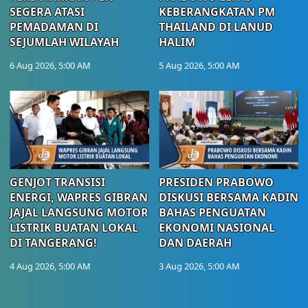
SEGERA ATASI
KEBERANGKATAN PM
PEMADAMAN DI
THAILAND DI LANUD
SEJUMLAH WILAYAH
HALIM
6 Aug 2026, 5:00 AM
5 Aug 2026, 5:00 AM
GENJOT TRANSISI
PRESIDEN PRABOWO
ENERGI, WAPRES GIBRAN
DISKUSI BERSAMA KADIN
JAJAL LANGSUNG MOTOR
BAHAS PENGUATAN
LISTRIK BUATAN LOKAL
EKONOMI NASIONAL
DI TANGERANG!
DAN DAERAH
4 Aug 2026, 5:00 AM
3 Aug 2026, 5:00 AM