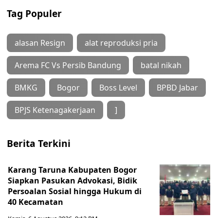
Tag Populer
alasan Resign
alat reproduksi pria
Arema FC Vs Persib Bandung
batal nikah
BMKG
Bogor
Boss Level
BPBD Jabar
BPJS Ketenagakerjaan
]
Berita Terkini
Karang Taruna Kabupaten Bogor
Siapkan Pasukan Advokasi, Bidik
Persoalan Sosial hingga Hukum di
40 Kecamatan