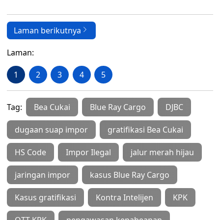
Laman berikutnya
Laman:
1
2
3
4
5
Tag:
Bea Cukai
Blue Ray Cargo
DJBC
dugaan suap impor
gratifikasi Bea Cukai
HS Code
Impor Ilegal
jalur merah hijau
jaringan impor
kasus Blue Ray Cargo
Kasus gratifikasi
Kontra Intelijen
KPK