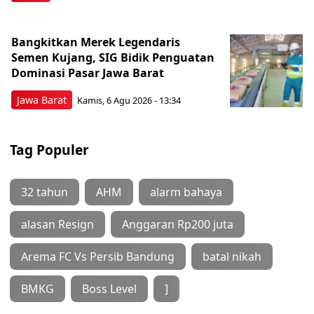
Bangkitkan Merek Legendaris
Semen Kujang, SIG Bidik Penguatan
Dominasi Pasar Jawa Barat
Jawa Barat
Kamis, 6 Agu 2026 - 13:34
Tag Populer
32 tahun
AHM
alarm bahaya
alasan Resign
Anggaran Rp200 juta
Arema FC Vs Persib Bandung
batal nikah
BMKG
Boss Level
]