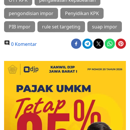
OTT KPK
pengawasan kepabeanan
pengondisian impor
Penyidikan KPK
PIB impor
rule set targeting
suap impor
0 Komentar