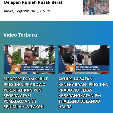
Delapan Rumah Rusak Berat
Kamis, 6 Agustus 2026, 3:35 PM
Video Terbaru
MENTERI ESDM SEBUT
AKHIRI LAWATAN
PRESIDEN PRABOWO
KENEGARAAN, PRESIDEN
PERINTAHKAN PLN
PRABOWO LEPAS
SEGERA ATASI
KEBERANGKATAN PM
PEMADAMAN DI
THAILAND DI LANUD
SEJUMLAH WILAYAH
HALIM