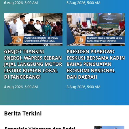
6 Aug 2026, 5:00 AM
5 Aug 2026, 5:00 AM
GENJOT TRANSISI
PRESIDEN PRABOWO
ENERGI, WAPRES GIBRAN
DISKUSI BERSAMA KADIN
JAJAL LANGSUNG MOTOR
BAHAS PENGUATAN
LISTRIK BUATAN LOKAL
EKONOMI NASIONAL
DI TANGERANG!
DAN DAERAH
4 Aug 2026, 5:00 AM
3 Aug 2026, 5:00 AM
Berita Terkini
Pengelola Videotron dan Padel