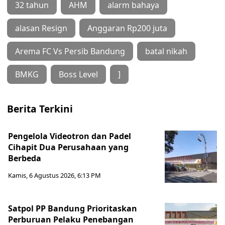
32 tahun
AHM
alarm bahaya
alasan Resign
Anggaran Rp200 juta
Arema FC Vs Persib Bandung
batal nikah
BMKG
Boss Level
]
Berita Terkini
Pengelola Videotron dan Padel
Cihapit Dua Perusahaan yang
Berbeda
Kamis, 6 Agustus 2026, 6:13 PM
Satpol PP Bandung Prioritaskan
Perburuan Pelaku Penebangan