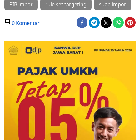
PIB impor
rule set targeting
suap impor
0 Komentar