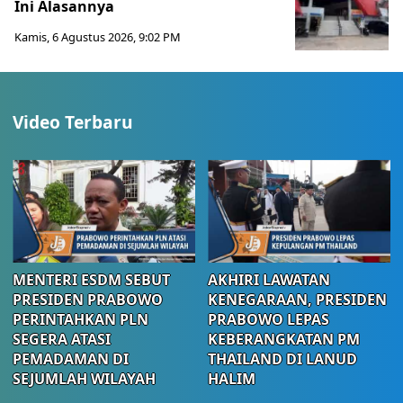
Ini Alasannya
Kamis, 6 Agustus 2026, 9:02 PM
Video Terbaru
MENTERI ESDM SEBUT
AKHIRI LAWATAN
PRESIDEN PRABOWO
KENEGARAAN, PRESIDEN
PERINTAHKAN PLN
PRABOWO LEPAS
SEGERA ATASI
KEBERANGKATAN PM
PEMADAMAN DI
THAILAND DI LANUD
SEJUMLAH WILAYAH
HALIM