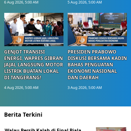
6 Aug 2026, 5:00 AM
5 Aug 2026, 5:00 AM
GENJOT TRANSISI
PRESIDEN PRABOWO
ENERGI, WAPRES GIBRAN
DISKUSI BERSAMA KADIN
JAJAL LANGSUNG MOTOR
BAHAS PENGUATAN
LISTRIK BUATAN LOKAL
EKONOMI NASIONAL
DI TANGERANG!
DAN DAERAH
4 Aug 2026, 5:00 AM
3 Aug 2026, 5:00 AM
Berita Terkini
Walau Persib Kalah di Final Piala