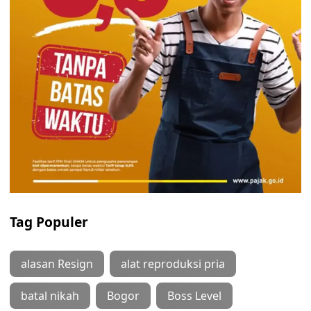
Tag Populer
alasan Resign
alat reproduksi pria
batal nikah
Bogor
Boss Level