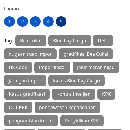
Laman:
1
2
3
4
5
Tag:
Bea Cukai
Blue Ray Cargo
DJBC
dugaan suap impor
gratifikasi Bea Cukai
HS Code
Impor Ilegal
jalur merah hijau
jaringan impor
kasus Blue Ray Cargo
Kasus gratifikasi
Kontra Intelijen
KPK
OTT KPK
pengawasan kepabeanan
pengondisian impor
Penyidikan KPK