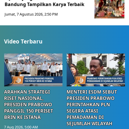
Bandung Tampilkan Karya Terbaik
Jumat, 7 Agustus 2026, 2:50 PM
Video Terbaru
ARAHKAN STRATEGI
MENTERI ESDM SEBUT
RISET NASIONAL,
PRESIDEN PRABOWO
PRESIDEN PRABOWO
PERINTAHKAN PLN
PANGGIL 150 PERISET
SEGERA ATASI
BRIN KE ISTANA
PEMADAMAN DI
SEJUMLAH WILAYAH
7 Aug 2026, 5:00 AM