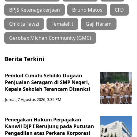
BPJS Ketenagakerjaan
Bruno Matos
CFD
Chikita Fawzi
FemaleFit
Gaji Haram
Gerobax Michan Community (GMC)
Berita Terkini
Pemkot Cimahi Selidiki Dugaan
Penjualan Seragam di SMP Negeri,
Kepala Sekolah Terancam Disanksi
Jumat, 7 Agustus 2026, 3:35 PM
Penegakan Hukum Perpajakan
Kanwil DJP I Berujung pada Putusan
Pengadilan atas Perkara Korporasi