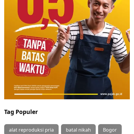
Tag Populer
alat reproduksi pria
batal nikah
Bogor