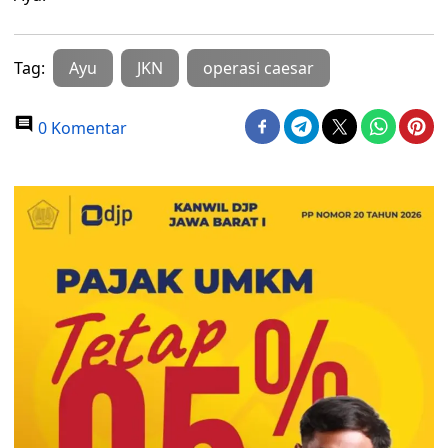
Tag:
Ayu
JKN
operasi caesar
0 Komentar