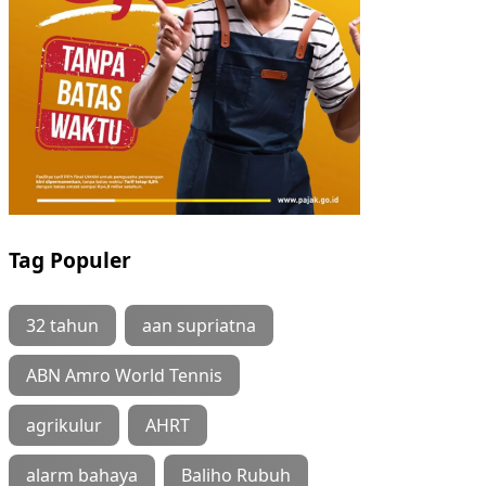
Tag Populer
32 tahun
aan supriatna
ABN Amro World Tennis
agrikulur
AHRT
alarm bahaya
Baliho Rubuh