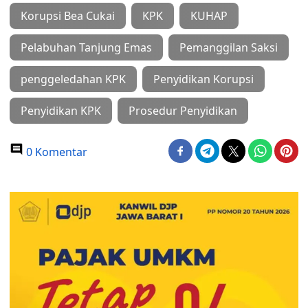
Korupsi Bea Cukai
KPK
KUHAP
Pelabuhan Tanjung Emas
Pemanggilan Saksi
penggeledahan KPK
Penyidikan Korupsi
Penyidikan KPK
Prosedur Penyidikan
0 Komentar