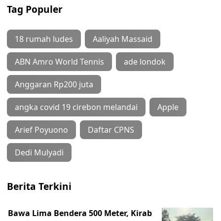
Tag Populer
18 rumah ludes
Aaliyah Massaid
ABN Amro World Tennis
ade londok
Anggaran Rp200 juta
angka covid 19 cirebon melandai
Apple
Arief Poyuono
Daftar CPNS
Dedi Mulyadi
Berita Terkini
Bawa Lima Bendera 500 Meter, Kirab