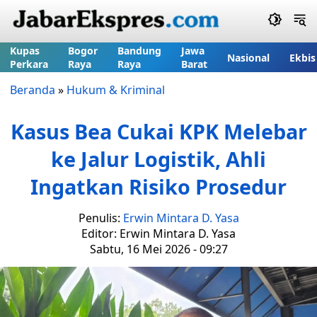
Kupas
Bogor
Bandung
Jawa
Nasional
Ekbis
Perkara
Raya
Raya
Barat
Beranda
»
Hukum & Kriminal
Kasus Bea Cukai KPK Melebar
ke Jalur Logistik, Ahli
Ingatkan Risiko Prosedur
Penulis:
Erwin Mintara D. Yasa
Editor: Erwin Mintara D. Yasa
Sabtu, 16 Mei 2026 - 09:27