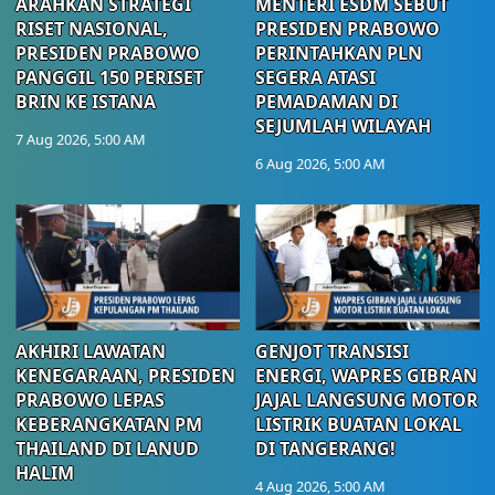
ARAHKAN STRATEGI
MENTERI ESDM SEBUT
RISET NASIONAL,
PRESIDEN PRABOWO
PRESIDEN PRABOWO
PERINTAHKAN PLN
PANGGIL 150 PERISET
SEGERA ATASI
BRIN KE ISTANA
PEMADAMAN DI
SEJUMLAH WILAYAH
7 Aug 2026, 5:00 AM
6 Aug 2026, 5:00 AM
AKHIRI LAWATAN
GENJOT TRANSISI
KENEGARAAN, PRESIDEN
ENERGI, WAPRES GIBRAN
PRABOWO LEPAS
JAJAL LANGSUNG MOTOR
KEBERANGKATAN PM
LISTRIK BUATAN LOKAL
THAILAND DI LANUD
DI TANGERANG!
HALIM
4 Aug 2026, 5:00 AM