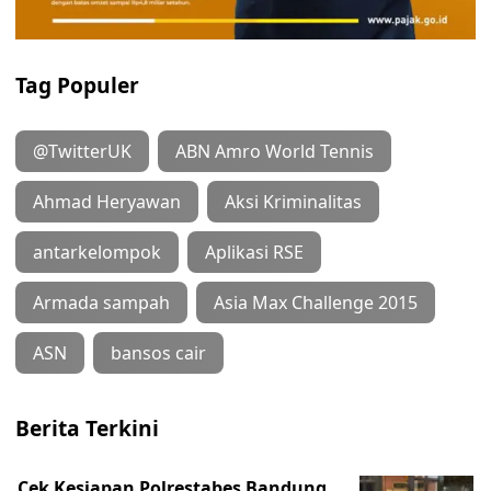
Tag Populer
@TwitterUK
ABN Amro World Tennis
Ahmad Heryawan
Aksi Kriminalitas
antarkelompok
Aplikasi RSE
Armada sampah
Asia Max Challenge 2015
ASN
bansos cair
Berita Terkini
Cek Kesiapan Polrestabes Bandung,