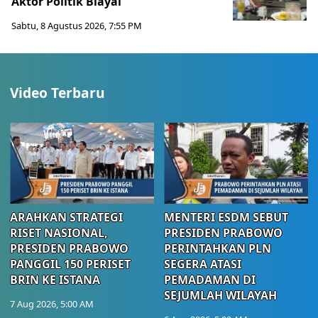
Aktor Politik Biayai
Sabtu, 8 Agustus 2026, 7:55 PM
Video Terbaru
ARAHKAN STRATEGI
MENTERI ESDM SEBUT
RISET NASIONAL,
PRESIDEN PRABOWO
PRESIDEN PRABOWO
PERINTAHKAN PLN
PANGGIL 150 PERISET
SEGERA ATASI
BRIN KE ISTANA
PEMADAMAN DI
SEJUMLAH WILAYAH
7 Aug 2026, 5:00 AM