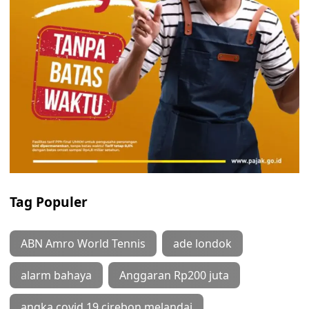
Tag Populer
ABN Amro World Tennis
ade londok
alarm bahaya
Anggaran Rp200 juta
angka covid 19 cirebon melandai