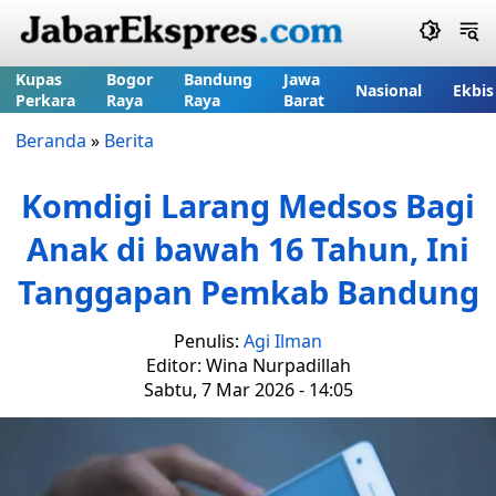
Kupas
Bogor
Bandung
Jawa
Nasional
Ekbis
Perkara
Raya
Raya
Barat
Beranda
»
Berita
Komdigi Larang Medsos Bagi
Anak di bawah 16 Tahun, Ini
Tanggapan Pemkab Bandung
Penulis:
Agi Ilman
Editor: Wina Nurpadillah
Sabtu, 7 Mar 2026 - 14:05