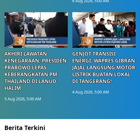
6 Aug 2026, 5:00 AM
AKHIRI LAWATAN
GENJOT TRANSISI
KENEGARAAN, PRESIDEN
ENERGI, WAPRES GIBRAN
PRABOWO LEPAS
JAJAL LANGSUNG MOTOR
KEBERANGKATAN PM
LISTRIK BUATAN LOKAL
THAILAND DI LANUD
DI TANGERANG!
HALIM
4 Aug 2026, 5:00 AM
5 Aug 2026, 5:00 AM
Berita Terkini