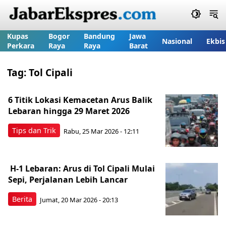
Kupas
Bogor
Bandung
Jawa
Nasional
Ekbis
Perkara
Raya
Raya
Barat
Tag:
Tol Cipali
6 Titik Lokasi Kemacetan Arus Balik
Lebaran hingga 29 Maret 2026
Tips dan Trik
Rabu, 25 Mar 2026 - 12:11
H-1 Lebaran: Arus di Tol Cipali Mulai
Sepi, Perjalanan Lebih Lancar
Berita
Jumat, 20 Mar 2026 - 20:13