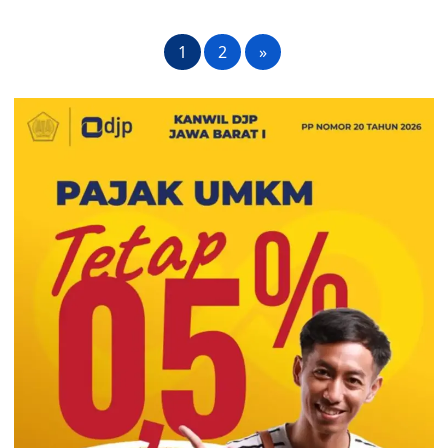
1
2
»