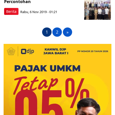
Percontohan
Berita
Rabu, 6 Nov 2019 - 01:21
1
2
»