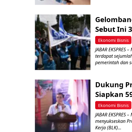
Gelombang
Sebut Ini 
Ekonomi Bisnis
JABAR EKSPRES – 
terdapat sejumla
pemerintah dan se
Dukung Pr
Siapkan 5
Ekonomi Bisnis
JABAR EKSPRES – 
menyukseskan Pro
Kerja (BLK)...