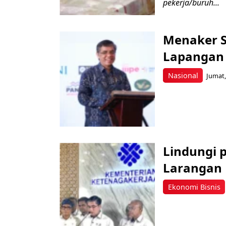
pekerja/buruh...
Menaker S
Lapangan 
Nasional
Jumat,
Lindungi 
Larangan 
Ekonomi Bisnis