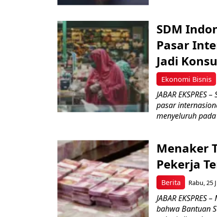
SDM Indon
Pasar Int
Jadi Kons
Ekonomi Bisnis
JABAR EKSPRES – 
pasar internasio
menyeluruh pada 
Menaker T
Pekerja T
Berita
Rabu, 25 J
JABAR EKSPRES – 
bahwa Bantuan Su