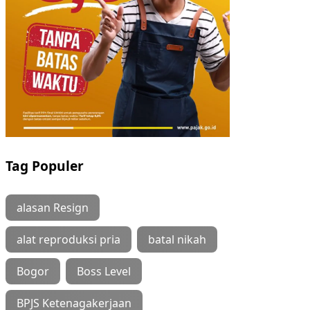
Tag Populer
alasan Resign
alat reproduksi pria
batal nikah
Bogor
Boss Level
BPJS Ketenagakerjaan