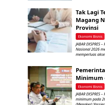
Tak Lagi 
Magang N
Provinsi
Ekonomi Bisnis
JABAR EKSPRES –
Nasional 2026 me
memperluas akse
Pemerinta
Minimum d
Ekonomi Bisnis
JABAR EKSPRES – 
minimum pada 202
(Menaker) Yassierli