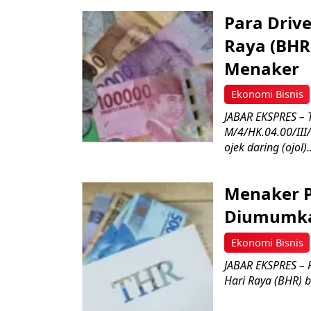
Para Drive
Raya (BHR)
Menaker
Ekonomi Bisnis
JABAR EKSPRES – 
M/4/HK.04.00/III
ojek daring (ojol)..
Menaker P
Diumumka
Ekonomi Bisnis
JABAR EKSPRES – 
Hari Raya (BHR) 