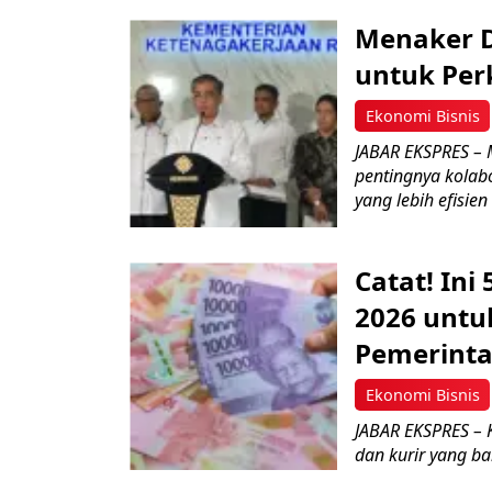
Menaker D
untuk Perk
Ekonomi Bisnis
JABAR EKSPRES – 
pentingnya kolab
yang lebih efisien d
Catat! Ini
2026 untuk
Pemerint
Ekonomi Bisnis
JABAR EKSPRES – 
dan kurir yang ba