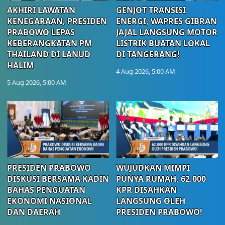
AKHIRI LAWATAN
GENJOT TRANSISI
KENEGARAAN, PRESIDEN
ENERGI, WAPRES GIBRAN
PRABOWO LEPAS
JAJAL LANGSUNG MOTOR
KEBERANGKATAN PM
LISTRIK BUATAN LOKAL
THAILAND DI LANUD
DI TANGERANG!
HALIM
4 Aug 2026, 5:00 AM
5 Aug 2026, 5:00 AM
PRESIDEN PRABOWO
WUJUDKAN MIMPI
DISKUSI BERSAMA KADIN
PUNYA RUMAH, 62.000
BAHAS PENGUATAN
KPR DISAHKAN
EKONOMI NASIONAL
LANGSUNG OLEH
DAN DAERAH
PRESIDEN PRABOWO!