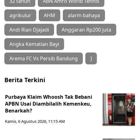
32 tahun
ABN Amro World Tennis
agrikulur
AHM
alarm bahaya
Andi Rian Djajadi
Anggaran Rp200 juta
Angka Kematian Bayi
Arema FC Vs Persib Bandung
]
Berita Terkini
Purbaya Klaim Whoosh Tak Bebani
APBN Usai Diambilalih Kemenkeu,
Benarkah?
Kamis, 6 Agustus 2026, 11:15 AM