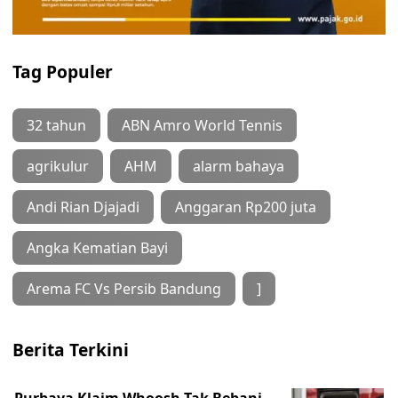
Tag Populer
32 tahun
ABN Amro World Tennis
agrikulur
AHM
alarm bahaya
Andi Rian Djajadi
Anggaran Rp200 juta
Angka Kematian Bayi
Arema FC Vs Persib Bandung
]
Berita Terkini