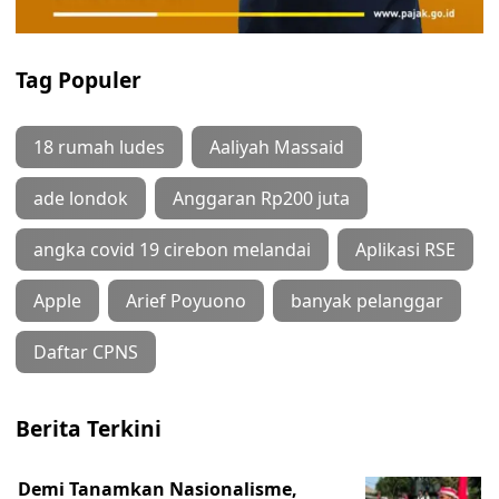
Tag Populer
18 rumah ludes
Aaliyah Massaid
ade londok
Anggaran Rp200 juta
angka covid 19 cirebon melandai
Aplikasi RSE
Apple
Arief Poyuono
banyak pelanggar
Daftar CPNS
Berita Terkini
Demi Tanamkan Nasionalisme,