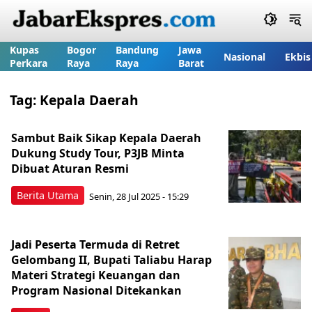
Kupas
Bogor
Bandung
Jawa
Nasional
Ekbis
Perkara
Raya
Raya
Barat
Tag:
Kepala Daerah
Sambut Baik Sikap Kepala Daerah
Dukung Study Tour, P3JB Minta
Dibuat Aturan Resmi
Berita Utama
Senin, 28 Jul 2025 - 15:29
Jadi Peserta Termuda di Retret
Gelombang II, Bupati Taliabu Harap
Materi Strategi Keuangan dan
Program Nasional Ditekankan