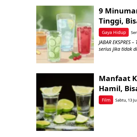
9 Minuman
Tinggi, Bi
Gaya Hidup
Sen
JABAR EKSPRES – 
serius jika tidak
Manfaat K
Hamil, Bis
Film
Sabtu, 13 Ju