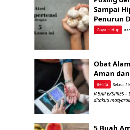
Sampai Hi
Penurun D
Gaya Hidup
Kam
Obat Alam
Aman dan
Berita
Selasa, 2 
JABAR EKSPRES – D
ditakuti masyarak
5 Buah A