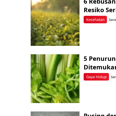
6 Rebusan
Resiko Se
Kesehatan
Senin
5 Penurun
Ditemuka
Gaya Hidup
Sen
Pusing de