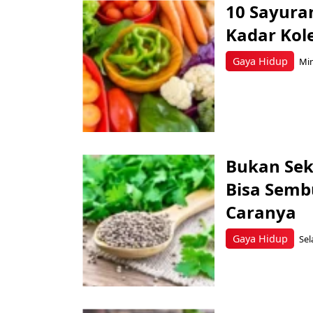
10 Sayura
Kadar Kole
Gaya Hidup
Min
Bukan Sek
Bisa Semb
Caranya
Gaya Hidup
Sel