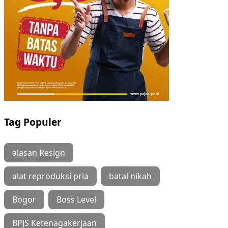
Tag Populer
alasan Resign
alat reproduksi pria
batal nikah
Bogor
Boss Level
BPJS Ketenagakerjaan