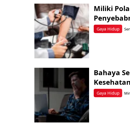
Miliki Pol
Penyebabn
Gaya Hidup
Sen
Bahaya Se
Kesehatan
Gaya Hidup
Min