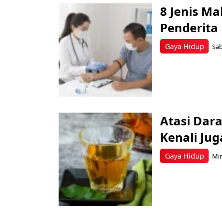
8 Jenis M
Penderita
Gaya Hidup
Sab
Atasi Dar
Kenali Ju
Gaya Hidup
Min