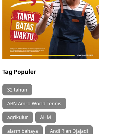
Tag Populer
32 tahun
ABN Amro World Tennis
agrikulur
AHM
alarm bahaya
Andi Rian Djajadi