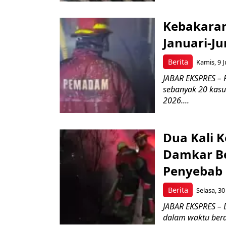
Kebakaran
Januari-Ju
Berita
Kamis, 9 J
JABAR EKSPRES –
sebanyak 20 kasus
2026....
Dua Kali 
Damkar Be
Penyebab
Berita
Selasa, 30
JABAR EKSPRES –
dalam waktu berde