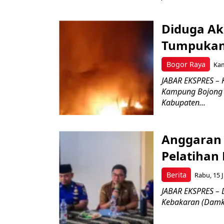
Diduga Ak
Tumpukan 
Bogor Raya
Kam
JABAR EKSPRES –
Kampung Bojong K
Kabupaten...
Anggaran 
Pelatihan 
Berita
Rabu, 15 J
JABAR EKSPRES – 
Kebakaran (Damka