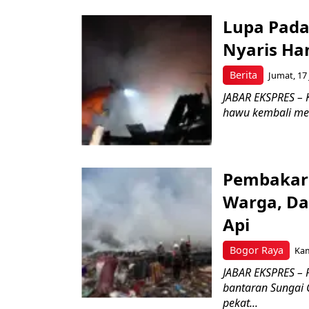
Lupa Pad
Nyaris Ha
Berita
Jumat, 17 
JABAR EKSPRES – 
hawu kembali memi
Pembakara
Warga, D
Api
Bogor Raya
Kam
JABAR EKSPRES – 
bantaran Sungai 
pekat...