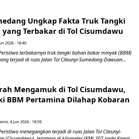
medang Ungkap Fakta Truk Tangki
 yang Terbakar di Tol Cisumdawu
un 2026 - 18:40
Peristiwa terbakarnya truk tangki bahan bakar minyak (BBM)
yang terjadi di ruas Jalan Tol Cileunyi-Sumedang-Dawuan...
erah Mengamuk di Tol Cisumdawu,
ki BBM Pertamina Dilahap Kobaran
amis, 4 Jun 2026 - 18:59
eristiwa menegangkan terjadi di ruas Jalan Tol Cileunyi-
(Cisumdawu), tepatnya di kilometer (KM) 207 pada Kamis