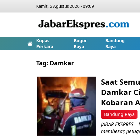
Kamis, 6 Agustus 2026 - 09:09
Kupas
Bogor
Bandung
Perkara
Raya
Raya
Tag:
Damkar
Saat Semu
Damkar Ci
Kobaran A
Bandung Raya
JABAR EKSPRES – 
membesar, petug