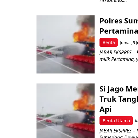
Polres Su
Pertamina
Berita
Jumat, 5 J
JABAR EKSPRES – 
milik Pertamina, 
Si Jago M
Truk Tang
Api
Berita Utama
K
JABAR EKSPRES – P
Sumedang-Dawuan 