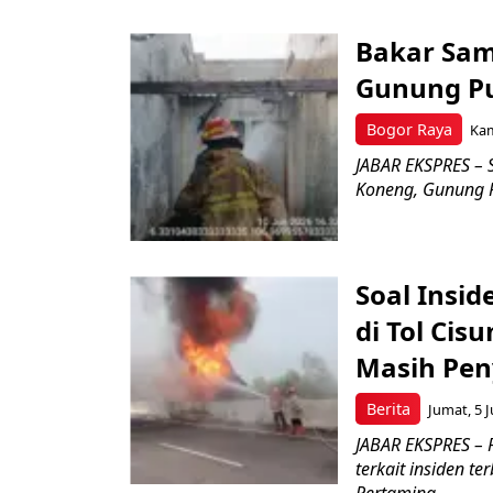
Bakar Sam
Gunung Pu
Bogor Raya
Kam
JABAR EKSPRES – 
Koneng, Gunung Pu
Soal Insi
di Tol Ci
Masih Pen
Berita
Jumat, 5 J
JABAR EKSPRES –
terkait insiden t
Pertamina,...