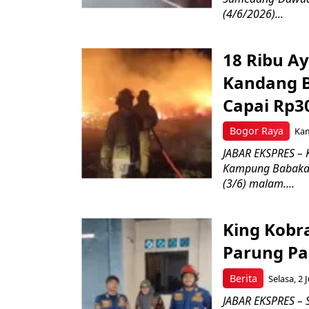
(4/6/2026)...
18 Ribu A
Kandang Br
Capai Rp3
Bogor Raya
Kam
JABAR EKSPRES – 
Kampung Babakan
(3/6) malam....
King Kobr
Parung Pa
Berita
Selasa, 2 
JABAR EKSPRES – 