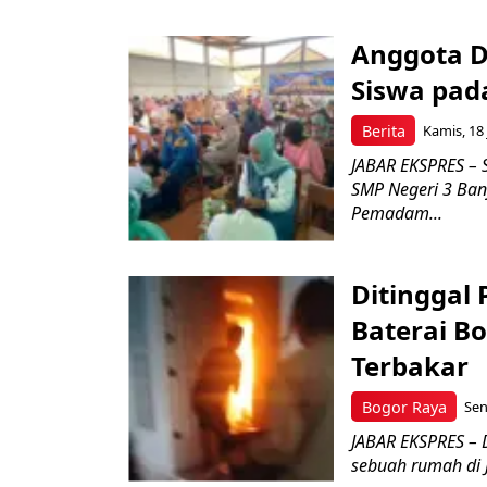
Anggota D
Siswa pad
Berita
Kamis, 18 
JABAR EKSPRES – 
SMP Negeri 3 Ban
Pemadam...
Ditinggal
Baterai B
Terbakar
Bogor Raya
Sen
JABAR EKSPRES – Di
sebuah rumah di 