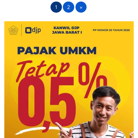
1
2
»