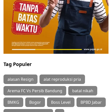
Tag Populer
alasan Resign
alat reproduksi pria
Arema FC Vs Persib Bandung
batal nikah
BMKG
Bogor
Boss Level
BPBD Jabar