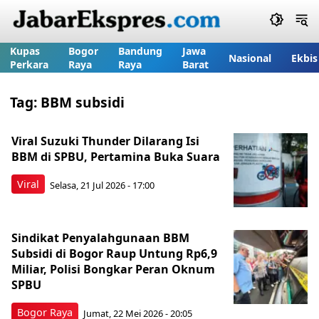
Kupas
Bogor
Bandung
Jawa
Nasional
Ekbis
Perkara
Raya
Raya
Barat
Tag:
BBM subsidi
Viral Suzuki Thunder Dilarang Isi
BBM di SPBU, Pertamina Buka Suara
Viral
Selasa, 21 Jul 2026 - 17:00
Sindikat Penyalahgunaan BBM
Subsidi di Bogor Raup Untung Rp6,9
Miliar, Polisi Bongkar Peran Oknum
SPBU
Bogor Raya
Jumat, 22 Mei 2026 - 20:05