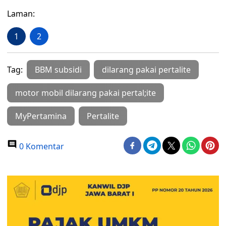
Laman:
1
2
Tag:
BBM subsidi
dilarang pakai pertalite
motor mobil dilarang pakai pertal;ite
MyPertamina
Pertalite
0 Komentar