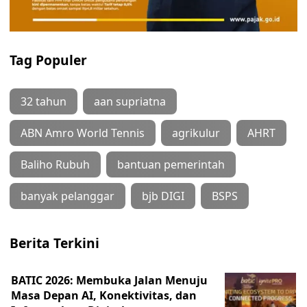
Tag Populer
32 tahun
aan supriatna
ABN Amro World Tennis
agrikulur
AHRT
Baliho Rubuh
bantuan pemerintah
banyak pelanggar
bjb DIGI
BSPS
Berita Terkini
BATIC 2026: Membuka Jalan Menuju
Masa Depan AI, Konektivitas, dan