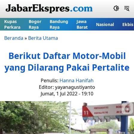
Kupas
Bogor
Bandung
Jawa
Nasional
Ekbis
Perkara
Raya
Raya
Barat
Beranda
»
Berita Utama
Berikut Daftar Motor-Mobil
yang Dilarang Pakai Pertalite
Penulis:
Hanna Hanifah
Editor: yayanagustiyanto
Jumat, 1 Jul 2022 - 19:10