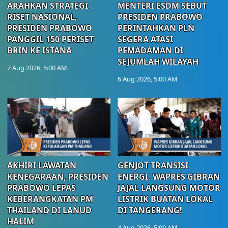
ARAHKAN STRATEGI
MENTERI ESDM SEBUT
RISET NASIONAL,
PRESIDEN PRABOWO
PRESIDEN PRABOWO
PERINTAHKAN PLN
PANGGIL 150 PERISET
SEGERA ATASI
BRIN KE ISTANA
PEMADAMAN DI
SEJUMLAH WILAYAH
7 Aug 2026, 5:00 AM
6 Aug 2026, 5:00 AM
AKHIRI LAWATAN
GENJOT TRANSISI
KENEGARAAN, PRESIDEN
ENERGI, WAPRES GIBRAN
PRABOWO LEPAS
JAJAL LANGSUNG MOTOR
KEBERANGKATAN PM
LISTRIK BUATAN LOKAL
THAILAND DI LANUD
DI TANGERANG!
HALIM
4 Aug 2026, 5:00 AM