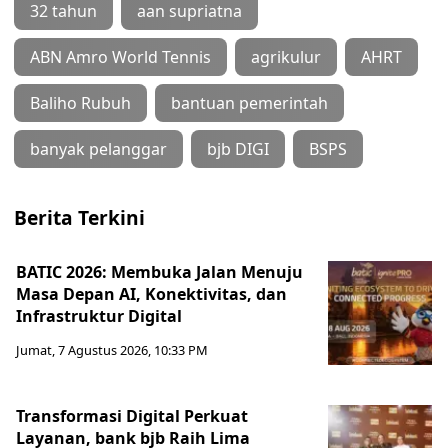
32 tahun
aan supriatna
ABN Amro World Tennis
agrikulur
AHRT
Baliho Rubuh
bantuan pemerintah
banyak pelanggar
bjb DIGI
BSPS
Berita Terkini
BATIC 2026: Membuka Jalan Menuju
Masa Depan AI, Konektivitas, dan
Infrastruktur Digital
Jumat, 7 Agustus 2026, 10:33 PM
Transformasi Digital Perkuat
Layanan, bank bjb Raih Lima