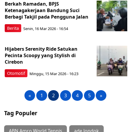
Berkah Ramadan, BPJS
Ketenagakerjaan Bandung Suci
Berbagi Takjil pada Pengguna Jalan
Berita
Senin, 16 Mar 2026 - 16:54
Hijabers Serenity Ride Satukan
Pecinta Scoopy yang Stylish di
Cirebon
Otomotif
Minggu, 15 Mar 2026 - 16:23
«
1
2
3
4
5
»
Tag Populer
ABN Amro World Tennis
ade londok