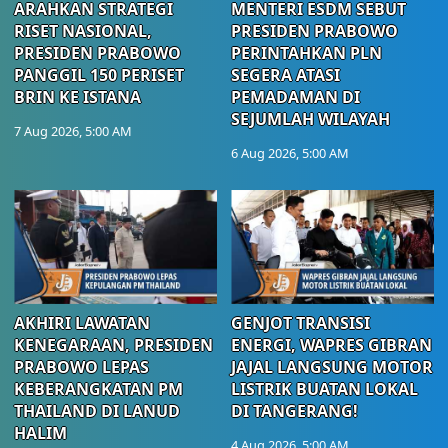
ARAHKAN STRATEGI
MENTERI ESDM SEBUT
RISET NASIONAL,
PRESIDEN PRABOWO
PRESIDEN PRABOWO
PERINTAHKAN PLN
PANGGIL 150 PERISET
SEGERA ATASI
BRIN KE ISTANA
PEMADAMAN DI
SEJUMLAH WILAYAH
7 Aug 2026, 5:00 AM
6 Aug 2026, 5:00 AM
AKHIRI LAWATAN
GENJOT TRANSISI
KENEGARAAN, PRESIDEN
ENERGI, WAPRES GIBRAN
PRABOWO LEPAS
JAJAL LANGSUNG MOTOR
KEBERANGKATAN PM
LISTRIK BUATAN LOKAL
THAILAND DI LANUD
DI TANGERANG!
HALIM
4 Aug 2026, 5:00 AM